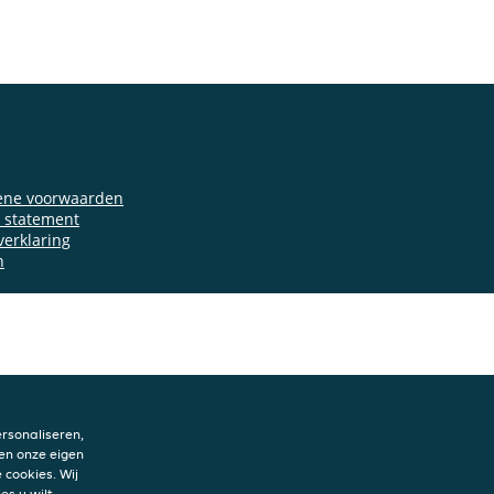
ene voorwaarden
y statement
verklaring
n
rsonaliseren,
en onze eigen
 cookies. Wij
es u wilt