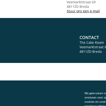
Veemarktstraat 69
4811ZD Breda
Stuur ons een e-mail
CONTACT
The Cake Room
Veemarktstraat 
4811ZD
Breda
Wij gebruiken c
analyses voor o
cookies en cook
plaatsen altijd