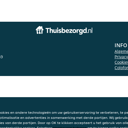
INFO
Algem
69
Privac
Cookie
Colofo
ookies en andere technologieën om uw gebruikerservaring te verbeteren, te pe
ptimalisatie en advertenties in samenwerking met derde partijen. Wij gebruik
ies van derde partijen. Door op OK te klikken accepteert u het gebruik van alle
 noodzakelijke cookies. Selecteer
Voorkeuren beheren
om te kiezen welke cooki